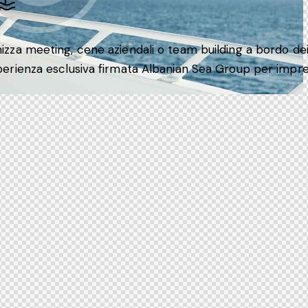
izza meeting, cene aziendali o team building a bordo dei 
perienza esclusiva firmata Albanian Sea Group per impres