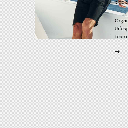
Organ
Un'es
team.