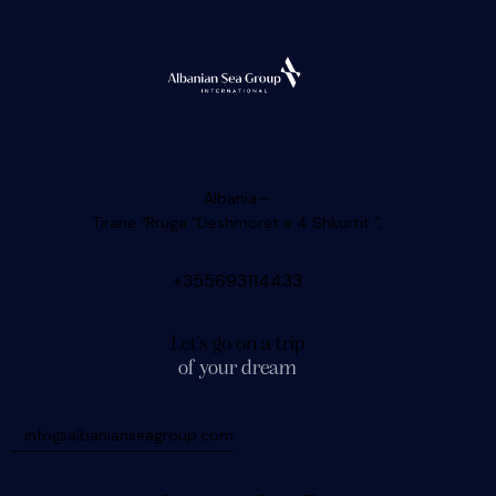
Albania—
Tirane “Rruga “Deshmoret e 4 Shkurtit “,
+355693114433
Let's go on a trip
of your dream
info@albanianseagroup.com