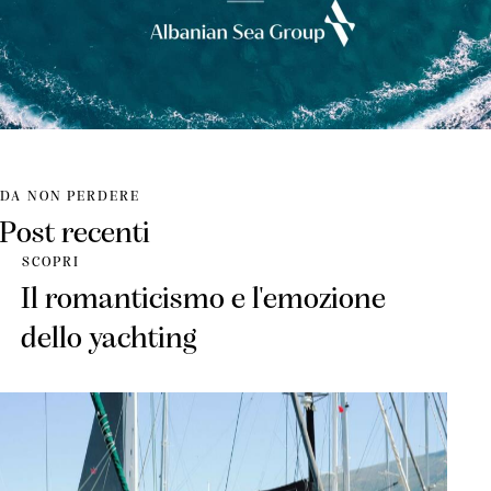
DA NON PERDERE
Post recenti
SCOPRI
Il romanticismo e l'emozione
dello yachting
,
,
,
BLOG
NEWS
STANDARD
,
TRENDS
YACHTING