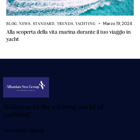
Marzo 19, 2024
BLOG
,
NEWS
,
STANDARD
,
TRENDS
,
YACHTING
Alla scoperta della vita marina durante il tuo viaggio in
yacht
Welcome to the exciting world of
yachting!
Newsletter Signup